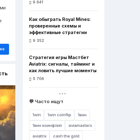
9 641
ами
Как обыграть Royal Mines:
т
проверенные схемы и
эффективные стратегии
9 352
ее
Стратегия игры Мастбет
Aviatrix: сигналы, тайминг и
как ловить лучшие моменты
сть
5 706
💬 Часто ищут
1win
1win coinflip
1вин
1вин коинфлип
aviamasters
aviatrix
cash the gold