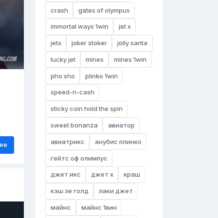
crash
gates of olympus
immortal ways 1win
jet x
jetx
joker stoker
jolly santa
lucky jet
mines
mines 1win
pho sho
plinko 1win
speed-n-cash
sticky coin hold the spin
sweet bonanza
авиатор
авиатрикс
анубис плинко
ее
гейтс оф олимпус
джет икс
джет х
краш
кэш зе голд
лаки джет
майнс
майнс 1вин