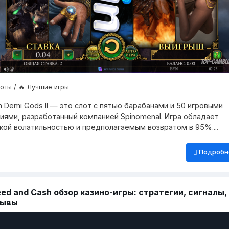
оты / 🔥 Лучшие игры
n Demi Gods II — это слот с пятью барабанами и 50 игровыми
иями, разработанный компанией Spinomenal. Игра обладает
кой волатильностью и предполагаемым возвратом в 95%....
Подробн
ed and Cash обзор казино-игры: стратегии, сигналы,
зывы