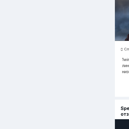
Сл
1wi
лин
низ
Spe
от