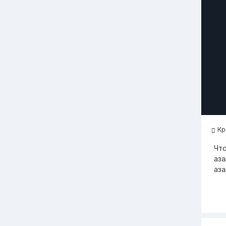
Кр
Что
аза
аза