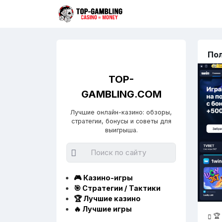
Пол
TOP-
GAMBLING.COM
Лучшие онлайн-казино: обзоры,
стратегии, бонусы и советы для
выигрыша.
🎮 Казино-игры
🎯 Стратегии / Тактики
🏆 Лучшие казино
🔥 Лучшие игры
🏆