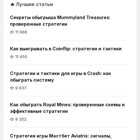
🔥 Лучшие статьи
Секреты обыгрыша Mummyland Treasures:
проверенные стратегии
11 666
Как выигрывать в Coinflip: стратегии и тактики
11 450
Стратегии и тактики для игры в Crash: как
обыграть систему
9 637
Как обыграть Royal Mines: проверенные схемы и
эффективные стратегии
9 352
Стратегия игры Мастбет Aviatrix: сигналы,