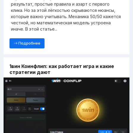
результат, простые правила и азарт с первого
клика. Но за этой лёгкостью скрываются нюансы,
которые важно учитывать. Механика 50/50 кажется
честной, но математическая модель устроена
иначе. В этой статье...
Подробнее
1вин Коинфлип: как работает игра и какие
стратегии дают