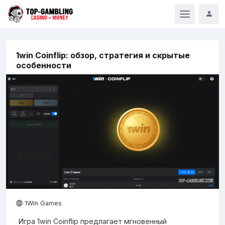
1win Coinflip: обзор, стратегия и скрытые
особенности
1Win Games
Игра 1win Coinflip предлагает мгновенный